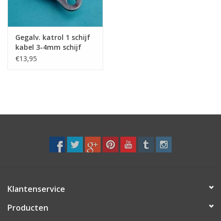
Verstaging
Gegalv. katrol 1 schijf
kabel 3-4mm schijf
Rvs Sluiting
messing gelagerd
€13,95
Rvs Staalkabel spanner
Staalkabel met coating
Staalkabel Klem
Klantenservice
Producten