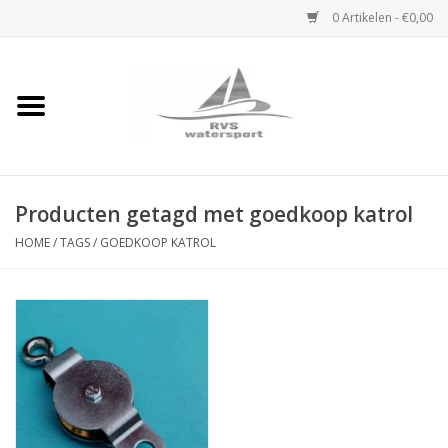
0 Artikelen - €0,00
Home
Rvs Karabijnhaak
Producten getagd met goedkoop katrol
Rvs Dekbeslag
HOME
/
TAGS
/
GOEDKOOP KATROL
Rvs Accessoires
Rvs Ketting
Handlier
Staalkabel