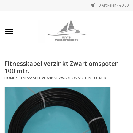
0 Artikelen - €0,00
Home
Rvs Karabijnhaak
Fitnesskabel verzinkt Zwart omspoten
Rvs Dekbeslag
100 mtr.
HOME
/
FITNESSKABEL VERZINKT ZWART OMSPOTEN 100 MTR.
Rvs Accessoires
Rvs Ketting
Handlier
Staalkabel