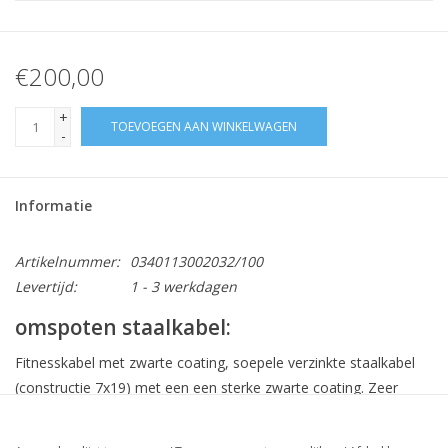
€200,00
+
TOEVOEGEN AAN WINKELWAGEN
-
Informatie
Artikelnummer:
0340113002032/100
Levertijd:
1 - 3 werkdagen
omspoten staalkabel:
Fitnesskabel met zwarte coating, soepele verzinkte staalkabel
(constructie 7x19) met een een sterke zwarte coating. Zeer
geschikt als kabel voor fitnessaperatuur
verkrijgbaar in vier diameters