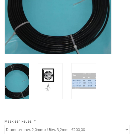
Verstaging
Rvs Sluiting
Rvs Staalkabel spanner
Staalkabel met coating
Staalkabel Klem
Maak een keuze:
*