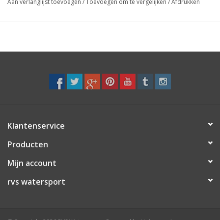
Aan verlanglijst toevoegen
/
Toevoegen om te vergelijken
/
Afdrukken
inwendig 2,0mm uitwendig 3,2mm
inwendig 3,2mm uitwendig 4,5mm
inwendig 4mm uitwendig 5,5mm
inwendig 5mm uitwendig 6mm
Vul uw aantal meters in bij het vakje: Aantal
Vul uw aantal 100 meter trossen in bij het vakje: Aantal
De fitnesskabel is van europees fabricaat!
Klantenservice
Producten
Mijn account
rvs watersport