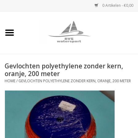
0 Artikelen - €0,00
Home
Rvs Karabijnhaak
Gevlochten polyethylene zonder kern,
Rvs Dekbeslag
oranje, 200 meter
HOME
/
GEVLOCHTEN POLYETHYLENE ZONDER KERN, ORANJE, 200 METER
Rvs Accessoires
Rvs Ketting
Handlier
Staalkabel