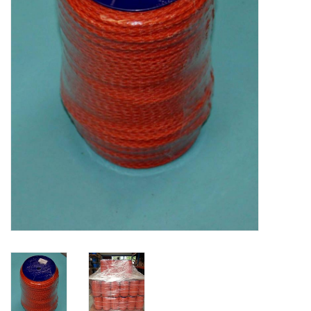
Verstaging
Rvs Sluiting
Rvs Staalkabel spanner
Staalkabel met coating
Staalkabel Klem