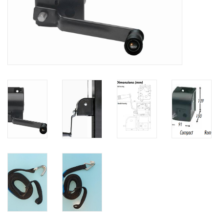
Verstaging
Rvs Sluiting
Rvs Staalkabel spanner
Staalkabel met coating
Staalkabel Klem