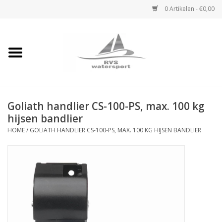
0 Artikelen - €0,00
Home
Rvs Karabijnhaak
Goliath handlier CS-100-PS, max. 100 kg
Rvs Dekbeslag
hijsen bandlier
HOME
/
GOLIATH HANDLIER CS-100-PS, MAX. 100 KG HIJSEN BANDLIER
Rvs Accessoires
Rvs Ketting
Handlier
Staalkabel