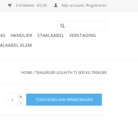
0 Artikelen - €0,00
Mijn account / Registreren
ING
HANDLIER
STAALKABEL
VERSTAGING
ALKABEL KLEM
HOME
/
TRAILERLIER GOLIATH TS 900 KG TREKLIER
+
TOEVOEGEN AAN WINKELWAGEN
-