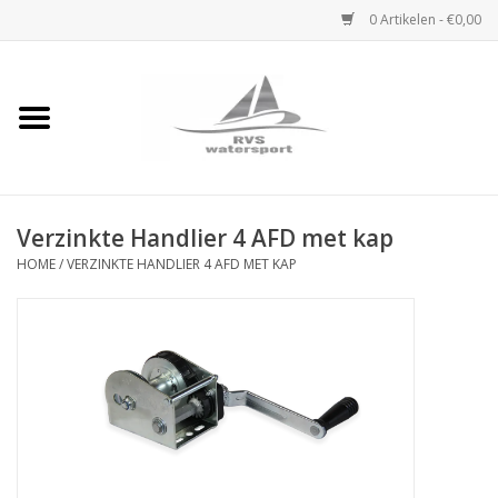
0 Artikelen - €0,00
Home
Rvs Karabijnhaak
Verzinkte Handlier 4 AFD met kap
Rvs Dekbeslag
HOME
/
VERZINKTE HANDLIER 4 AFD MET KAP
Rvs Accessoires
Rvs Ketting
Handlier
Staalkabel