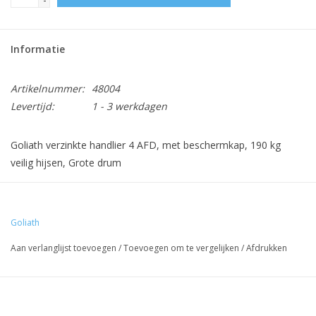
Informatie
Artikelnummer:
48004
Levertijd:
1 - 3 werkdagen
Goliath verzinkte handlier 4 AFD, met beschermkap, 190 kg
veilig hijsen, Grote drum
Voor een op maat gemaakte kabel met eventuele
eindverbinding kunt u contact met ons opnemen (i.v.m.
Goliath
maatwerk)
Aan verlanglijst toevoegen
/
Toevoegen om te vergelijken
/
Afdrukken