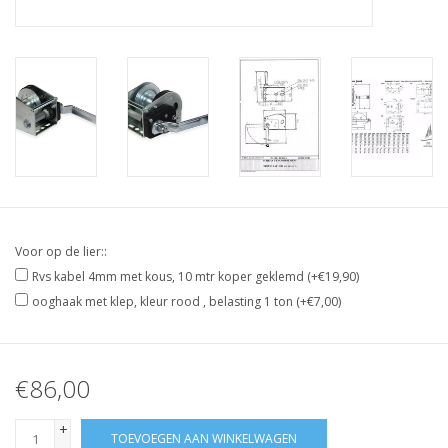
Verstaging
Rvs Sluiting
Rvs Staalkabel spanner
Staalkabel met coating
Voor op de lier::
Staalkabel Klem
Rvs kabel 4mm met kous, 10 mtr koper geklemd (+€19,90)
ooghaak met klep, kleur rood , belasting 1 ton (+€7,00)
€86,00
+
TOEVOEGEN AAN WINKELWAGEN
-