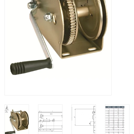
Verstaging
Rvs Sluiting
Rvs Staalkabel spanner
Staalkabel met coating
Staalkabel Klem