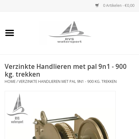
0 Artikelen - €0,00
Home
Rvs Karabijnhaak
Verzinkte Handlieren met pal 9n1 - 900
Rvs Dekbeslag
kg. trekken
HOME
/
VERZINKTE HANDLIEREN MET PAL 9N1 - 900 KG. TREKKEN
Rvs Accessoires
Rvs Ketting
Handlier
Staalkabel