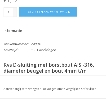
€1,12
+
TOEVOEGEN AAN WINKELWAGEN
-
Informatie
Artikelnummer:
24004
Levertijd:
1 - 3 werkdagen
Rvs D-sluiting met borstbout AISI-316,
diameter beugel en bout 4mm t/m
25mm.
Niet geschikt voor hijsdoeleinden.
Aan verlanglijst toevoegen
/
Toevoegen om te vergelijken
/
Afdrukken