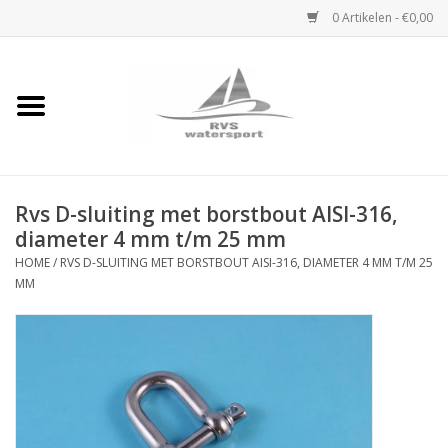
0 Artikelen - €0,00
Home
Rvs Karabijnhaak
Rvs D-sluiting met borstbout AISI-316,
Rvs Dekbeslag
diameter 4 mm t/m 25 mm
HOME
/
RVS D-SLUITING MET BORSTBOUT AISI-316, DIAMETER 4 MM T/M 25
Rvs Accessoires
MM
Rvs Ketting
Handlier
Staalkabel