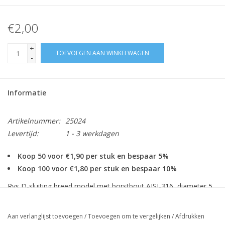
€2,00
+
TOEVOEGEN AAN WINKELWAGEN
-
Informatie
Artikelnummer:
25024
Levertijd:
1 - 3 werkdagen
Koop 50 voor €1,90 per stuk en bespaar 5%
Koop 100 voor €1,80 per stuk en bespaar 10%
Rvs D-sluiting breed model met borstbout AISI-316, diameter 5
mm t/m 10 mm
Niet geschikt voor hijsdoeleinden.
Aan verlanglijst toevoegen
/
Toevoegen om te vergelijken
/
Afdrukken