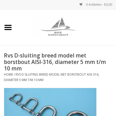
0 Artikelen - €0,00
Home
Rvs Karabijnhaak
Rvs D-sluiting breed model met
Rvs Dekbeslag
borstbout AISI-316, diameter 5 mm t/m
10 mm
Rvs Accessoires
HOME
/
RVS D-SLUITING BREED MODEL MET BORSTBOUT AISI-316,
DIAMETER 5 MM T/M 10 MM
Rvs Ketting
Handlier
Staalkabel