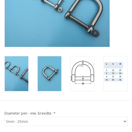
Verstaging
Rvs Sluiting
Rvs Staalkabel spanner
Staalkabel met coating
Staalkabel Klem
Diameter pen - inw. breedte:
*