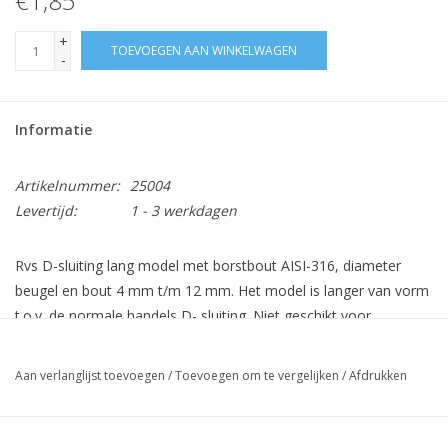
€1,85
+
TOEVOEGEN AAN WINKELWAGEN
-
Informatie
Artikelnummer:
25004
Levertijd:
1 - 3 werkdagen
Rvs D-sluiting lang model met borstbout AISI-316, diameter
beugel en bout 4 mm t/m 12 mm. Het model is langer van vorm
t.o.v. de normale handels D- sluiting. Niet geschikt voor
hijsdoeleinden.
Aan verlanglijst toevoegen
/
Toevoegen om te vergelijken
/
Afdrukken