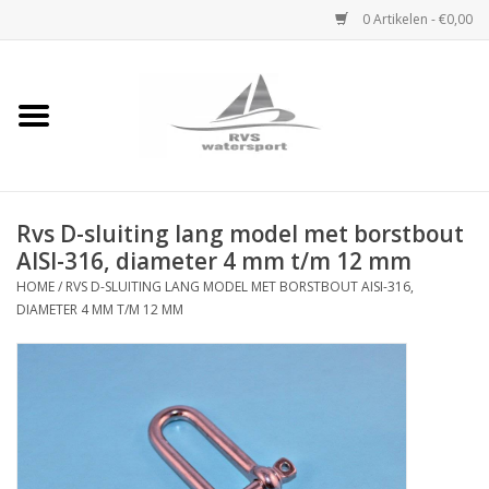
0 Artikelen - €0,00
Home
Rvs Karabijnhaak
Rvs D-sluiting lang model met borstbout
Rvs Dekbeslag
AISI-316, diameter 4 mm t/m 12 mm
HOME
/
RVS D-SLUITING LANG MODEL MET BORSTBOUT AISI-316,
Rvs Accessoires
DIAMETER 4 MM T/M 12 MM
Rvs Ketting
Handlier
Staalkabel