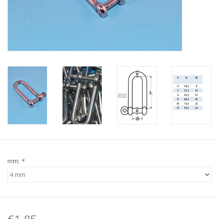
Verstaging
Rvs Sluiting
Rvs Staalkabel spanner
Staalkabel met coating
Staalkabel Klem
mm:
*