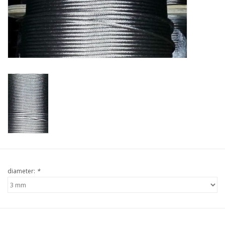
Verstaging
Rvs Sluiting
Rvs Staalkabel spanner
Staalkabel met coating
Staalkabel Klem
diameter:
*