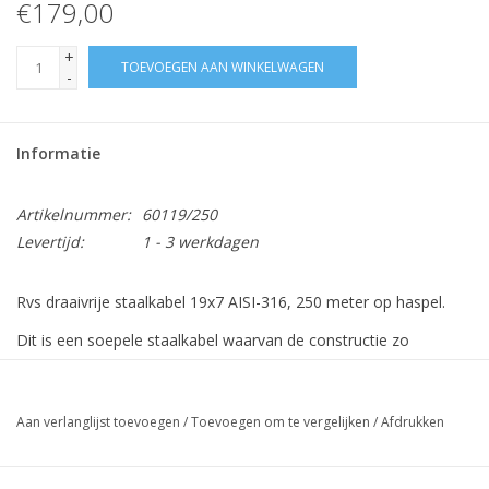
€179,00
+
TOEVOEGEN AAN WINKELWAGEN
-
Informatie
Artikelnummer:
60119/250
Levertijd:
1 - 3 werkdagen
Rvs draaivrije staalkabel 19x7 AISI-316, 250 meter op haspel.
Dit is een soepele staalkabel waarvan de constructie zo
gemaakt is dat deze niet draait.
Is ook geschikt als lierkabel.
Aan verlanglijst toevoegen
/
Toevoegen om te vergelijken
/
Afdrukken
Diameter / mm
Minimum breekkracht / kg
Veilige werklas