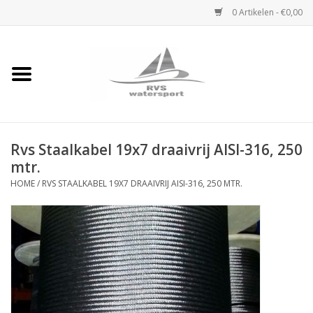
0 Artikelen - €0,00
Home
Rvs Karabijnhaak
Rvs Staalkabel 19x7 draaivrij AISI-316, 250
Rvs Dekbeslag
mtr.
HOME
/
RVS STAALKABEL 19X7 DRAAIVRIJ AISI-316, 250 MTR.
Rvs Accessoires
Rvs Ketting
Handlier
Staalkabel