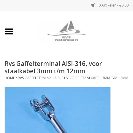
0 Artikelen - €0,00
Home
Rvs Karabijnhaak
Rvs Gaffelterminal AISI-316, voor
Rvs Dekbeslag
staalkabel 3mm t/m 12mm
HOME
/
RVS GAFFELTERMINAL AISI-316, VOOR STAALKABEL 3MM T/M 12MM
Rvs Accessoires
Rvs Ketting
Handlier
Staalkabel