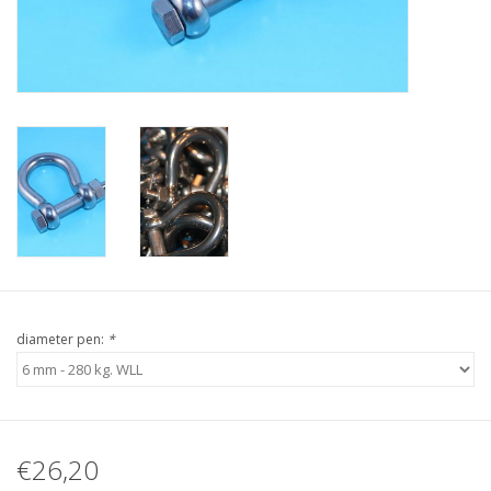
Verstaging
Rvs Sluiting
Rvs Staalkabel spanner
Staalkabel met coating
Staalkabel Klem
diameter pen:
*
€26,20