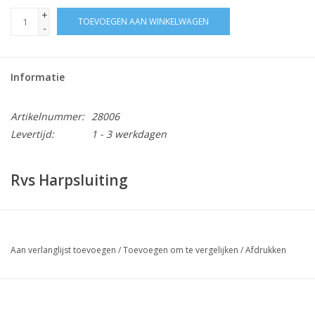
+
TOEVOEGEN AAN WINKELWAGEN
-
Informatie
Artikelnummer:
28006
Levertijd:
1 - 3 werkdagen
Rvs Harpsluiting
De Rvs sluiting met moerbout AISI-316 is gecertificeerd en van
Europese kwaliteit. De moerbout zorgt ervoor dat de sluiting
Aan verlanglijst toevoegen
/
Toevoegen om te vergelijken
/
Afdrukken
geborgd is. Geschikt voor hijsdoeleinden.
In de sluiting staat de veilige belasting