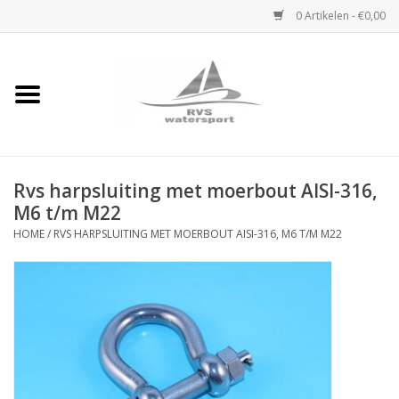
0 Artikelen - €0,00
Home
Rvs Karabijnhaak
Rvs harpsluiting met moerbout AISI-316,
Rvs Dekbeslag
M6 t/m M22
HOME
/
RVS HARPSLUITING MET MOERBOUT AISI-316, M6 T/M M22
Rvs Accessoires
Rvs Ketting
Handlier
Staalkabel