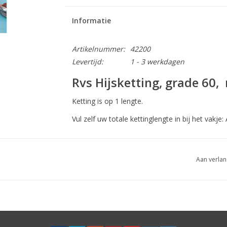
Informatie
Artikelnummer:
42200
Levertijd:
1 - 3 werkdagen
Rvs Hijsketting, grade 60, 
Ketting is op 1 lengte.
Vul zelf uw totale kettinglengte in bij het vakje:
Rvs hijsketting is geschikt om v
Aan verlan
Diameter
Inwendige lengte
Inwendige b
6mm
18mm
7,8mm
8mm
24mm
10,4mm
10mm
30mm
13mm
13mm
39mm
16,9mm