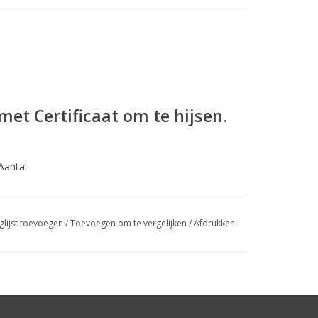
met Certificaat om te hijsen.
 Aantal
eilig mee te hijsen.
glijst toevoegen
/
Toevoegen om te vergelijken
/
Afdrukken
reedte
Uitwendig breedte
WLL (4:1)
22,2mm
900 kg
29,6mm
1500 kg
37,0mm
2400 kg
48,1mm
3850 kg