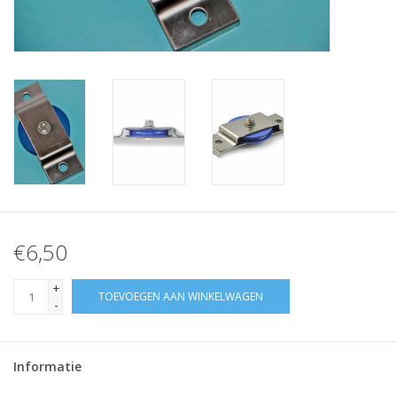
Verstaging
Rvs Sluiting
Rvs Staalkabel spanner
Staalkabel met coating
Staalkabel Klem
€6,50
+
TOEVOEGEN AAN WINKELWAGEN
-
Informatie