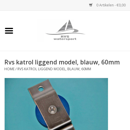
0 Artikelen - €0,00
Home
Rvs Karabijnhaak
Rvs katrol liggend model, blauw, 60mm
Rvs Dekbeslag
HOME
/
RVS KATROL LIGGEND MODEL, BLAUW, 60MM
Rvs Accessoires
Rvs Ketting
Handlier
Staalkabel