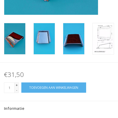
Verstaging
Rvs Sluiting
Rvs Staalkabel spanner
Staalkabel met coating
Staalkabel Klem
€31,50
+
TOEVOEGEN AAN WINKELWAGEN
-
Informatie