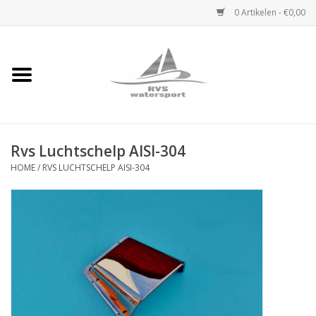
0 Artikelen - €0,00
Home
Rvs Karabijnhaak
Rvs Luchtschelp AISI-304
Rvs Dekbeslag
HOME
/
RVS LUCHTSCHELP AISI-304
Rvs Accessoires
Rvs Ketting
Handlier
Staalkabel