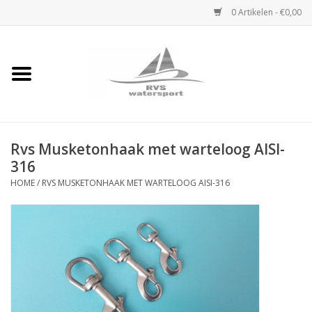
0 Artikelen - €0,00
Home
Rvs Karabijnhaak
Rvs Musketonhaak met warteloog AISI-
Rvs Dekbeslag
316
HOME
/
RVS MUSKETONHAAK MET WARTELOOG AISI-316
Rvs Accessoires
Rvs Ketting
Handlier
Staalkabel