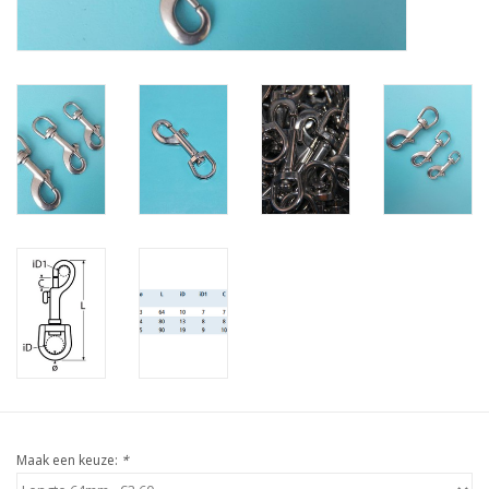
Verstaging
Rvs Sluiting
Rvs Staalkabel spanner
Staalkabel met coating
Staalkabel Klem
Maak een keuze:
*