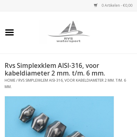
0 Artikelen - €0,00
Home
Rvs Karabijnhaak
Rvs Simplexklem AISI-316, voor
Rvs Dekbeslag
kabeldiameter 2 mm. t/m. 6 mm.
HOME
/
RVS SIMPLEXKLEM AISI-316, VOOR KABELDIAMETER 2 MM. T/M. 6
Rvs Accessoires
MM.
Rvs Ketting
Handlier
Staalkabel