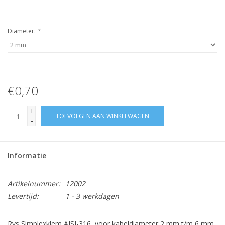
Diameter:
*
€0,70
+
TOEVOEGEN AAN WINKELWAGEN
-
Informatie
Artikelnummer:
12002
Levertijd:
1 - 3 werkdagen
Rvs Simplexklem AISI-316, voor kabeldiameter 2 mm t/m 6 mm,