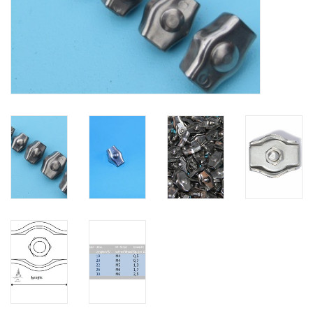
Verstaging
Rvs Sluiting
Rvs Staalkabel spanner
Staalkabel met coating
Staalkabel Klem