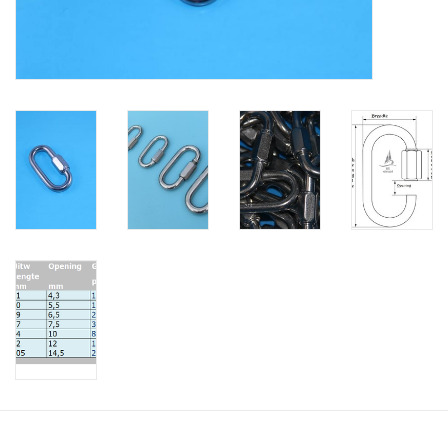
Verstaging
Rvs Sluiting
Rvs Staalkabel spanner
Staalkabel met coating
Staalkabel Klem