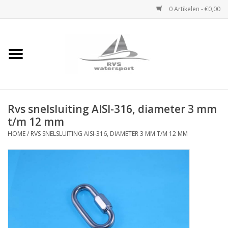
0 Artikelen - €0,00
Home
Rvs Karabijnhaak
Rvs snelsluiting AISI-316, diameter 3 mm
Rvs Dekbeslag
t/m 12 mm
HOME
/
RVS SNELSLUITING AISI-316, DIAMETER 3 MM T/M 12 MM
Rvs Accessoires
Rvs Ketting
Handlier
Staalkabel