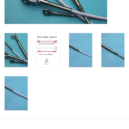
Verstaging
Rvs Sluiting
Rvs Staalkabel spanner
Staalkabel met coating
Staalkabel Klem