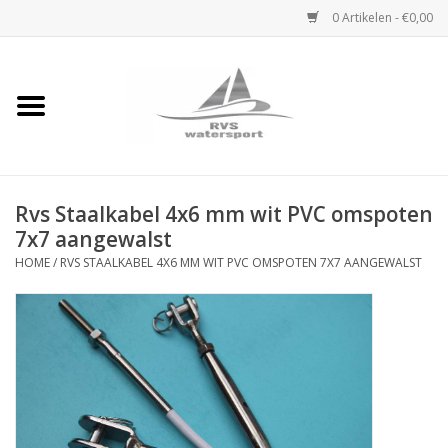
0 Artikelen - €0,00
Home
Rvs Karabijnhaak
Rvs Staalkabel 4x6 mm wit PVC omspoten
Rvs Dekbeslag
7x7 aangewalst
HOME
/
RVS STAALKABEL 4X6 MM WIT PVC OMSPOTEN 7X7 AANGEWALST
Rvs Accessoires
Rvs Ketting
Handlier
Staalkabel