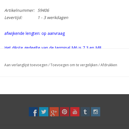
Artikelnummer:
59406
Levertijd:
1 - 3 werkdagen
afwijkende lengten: op aanvraag
Het dikste gedeelte van de terminal M6 is 7,3 en M8
is 10mm i.v.m doorgang scepter/baluster
Aan verlanglijst toevoegen
/
Toevoegen om te vergelijken
/
Afdrukken
Advies: zorg, indien mogelijk, voor minimaal 1 spanmogelijkheid om het
doorhangen van de kabel te voorkomen.
gaffel-kabel-gaffel = geen span mogelijkheid
oog-kabel-oog = geen span mogelijkheid
Voor het opmeten van de lengte
kunt u de exacte lengte aanhouden. De
spanner leveren we half open, zodat deze een stuk langer en korter gemaakt
kan worden.