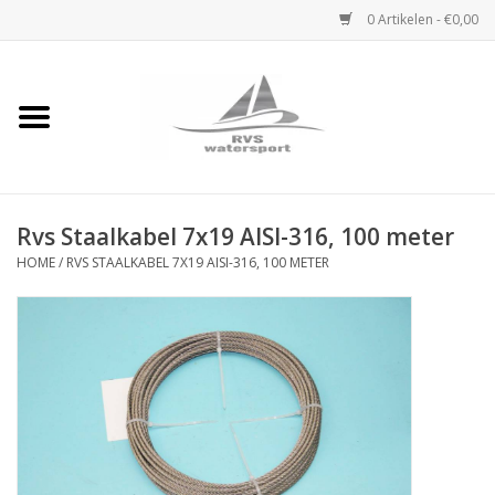
0 Artikelen - €0,00
Home
Rvs Karabijnhaak
Rvs Staalkabel 7x19 AISI-316, 100 meter
Rvs Dekbeslag
HOME
/
RVS STAALKABEL 7X19 AISI-316, 100 METER
Rvs Accessoires
Rvs Ketting
Handlier
Staalkabel