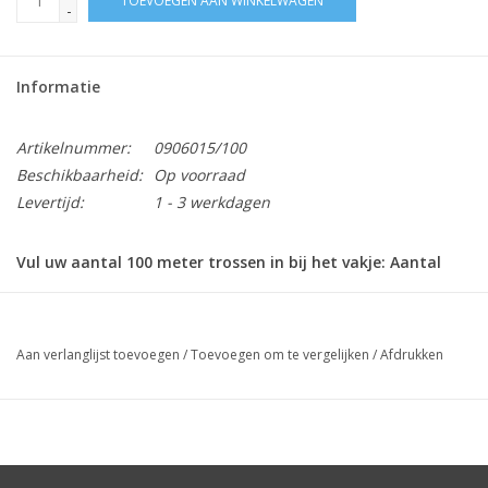
TOEVOEGEN AAN WINKELWAGEN
-
Informatie
Artikelnummer:
0906015/100
Beschikbaarheid:
Op voorraad
Levertijd:
1 - 3 werkdagen
Vul uw aantal 100 meter trossen in bij het vakje: Aantal
Diameter / mm
Minimum breekkracht
Veilige werklast / kg
/ kg
Aan verlanglijst toevoegen
/
Toevoegen om te vergelijken
/
Afdrukken
1,5mm
120 kg
24 kg
2mm
212 kg
42,4 kg
2,5mm
332 kg
66,4 kg