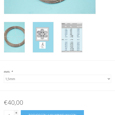
Verstaging
Rvs Sluiting
Rvs Staalkabel spanner
Staalkabel met coating
Staalkabel Klem
mm:
*
€40,00
+