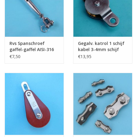
Rvs Spanschroef
Gegalv. katrol 1 schijf
gaffel-gaffel AISI-316
kabel 3-4mm schijf
messing gelagerd
€7,50
€13,95