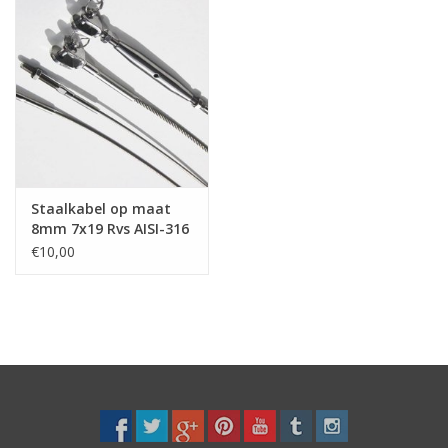
Staalkabel op maat
8mm 7x19 Rvs AISI-316
aangewalst
€10,00