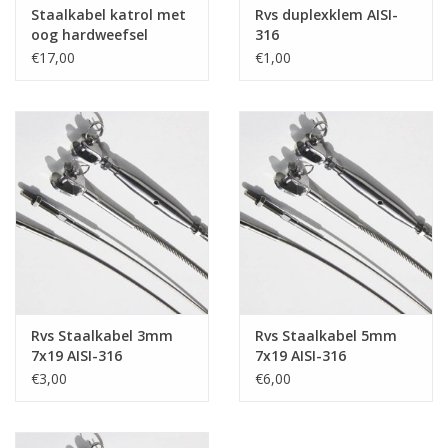
Staalkabel katrol met
Rvs duplexklem AISI-
oog hardweefsel
316
€17,00
€1,00
Rvs Staalkabel 3mm
Rvs Staalkabel 5mm
7x19 AISI-316
7x19 AISI-316
aangewalst
aangewalst
€3,00
€6,00