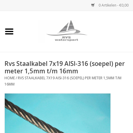
0 Artikelen - €0,00
Home
Rvs Karabijnhaak
Rvs Staalkabel 7x19 AISI-316 (soepel) per
Rvs Dekbeslag
meter 1,5mm t/m 16mm
HOME
/
RVS STAALKABEL 7X19 AISI-316 (SOEPEL) PER METER 1,5MM T/M
Rvs Accessoires
16MM
Rvs Ketting
Handlier
Staalkabel