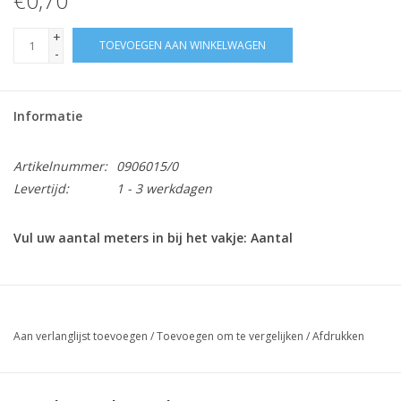
€0,70
+
TOEVOEGEN AAN WINKELWAGEN
-
Informatie
Artikelnummer:
0906015/0
Levertijd:
1 - 3 werkdagen
Vul uw aantal meters in bij het vakje: Aantal
Diameter / mm
Minimum breekkracht / kg
Veilige
1,5mm
120 kg
24 kg
Aan verlanglijst toevoegen
/
Toevoegen om te vergelijken
/
Afdrukken
2mm
212 kg
42,4 k
2,5mm
332 kg
66,4 k