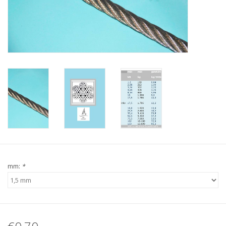
Verstaging
Rvs Sluiting
Rvs Staalkabel spanner
Staalkabel met coating
Staalkabel Klem
mm:
*