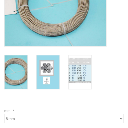
Verstaging
Rvs Sluiting
Rvs Staalkabel spanner
Staalkabel met coating
Staalkabel Klem
mm:
*