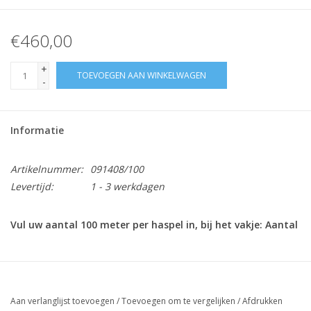
€460,00
+
TOEVOEGEN AAN WINKELWAGEN
-
Informatie
Artikelnummer:
091408/100
Levertijd:
1 - 3 werkdagen
Vul uw aantal 100 meter per haspel in, bij het vakje: Aantal
Diameter / mm
Minimum breekkracht
Veilige werklast / kg
/ kg
Aan verlanglijst toevoegen
/
Toevoegen om te vergelijken
/
Afdrukken
8mm
3.650 kg
730 kg