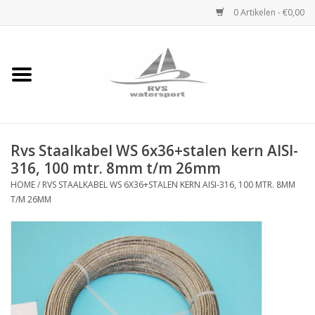
0 Artikelen - €0,00
Home
Rvs Karabijnhaak
Rvs Staalkabel WS 6x36+stalen kern AISI-
Rvs Dekbeslag
316, 100 mtr. 8mm t/m 26mm
HOME
/
RVS STAALKABEL WS 6X36+STALEN KERN AISI-316, 100 MTR. 8MM
Rvs Accessoires
T/M 26MM
Rvs Ketting
Handlier
Staalkabel