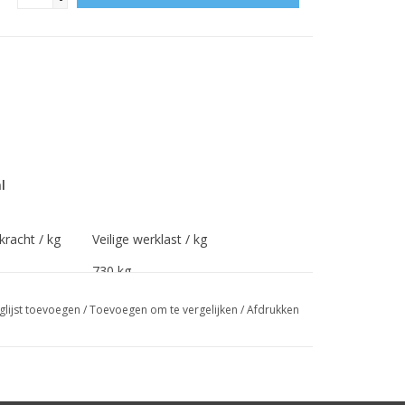
l
racht / kg
Veilige werklast / kg
730 kg
924 kg
glijst toevoegen
/
Toevoegen om te vergelijken
/
Afdrukken
1.140 kg
1.380 kg
1.642 kg