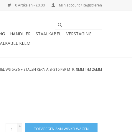
0 Artikelen - €0,00
Mijn account / Registreren
ING
HANDLIER
STAALKABEL
VERSTAGING
ALKABEL KLEM
EL WS 6X36 + STALEN KERN AISI-316 PER MTR. 8MM T/M 26MM
+
TOEVOEGEN AAN WINKELWAGEN
-