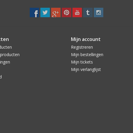
13mm
9.636 kg
14mm
11.200 kg
16mm
14.600 kg
cten
Mijn account
18mm
18.500 kg
ducten
Registreren
20mm
22.800 kg
producten
Mijn bestellingen
22mm
27.600 kg
ingen
Mijn tickets
Mijn verlanglijst
24mm
32.800 kg
d
26mm
36.100 kg