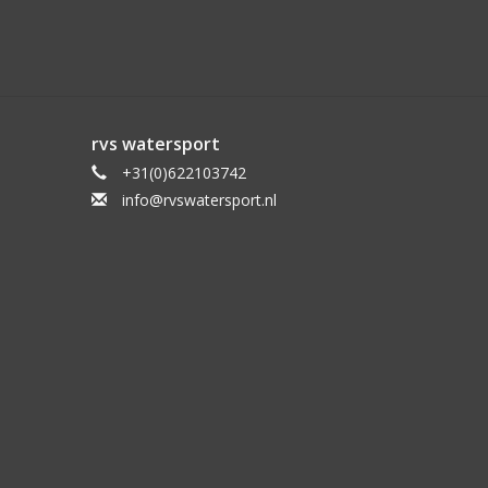
1.927 kg
2.240 kg
2.920 kg
rvs watersport
3.700 kg
+31(0)622103742
4.560 kg
info@rvswatersport.nl
5.520 kg
6.560 kg
7.220 kg