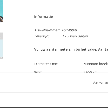
Informatie
Artikelnummer:
091408/0
Levertijd:
1 - 3 werkdagen
Vul uw aantal meters in bij het vakje: Aanta
Diameter / mm
Minimum breekk
8mm
3.650 kg
9mm
4.619 kg
Aan verlan
10mm
5.700 kg
11mm
6.900 kg
12mm
8.210 kg