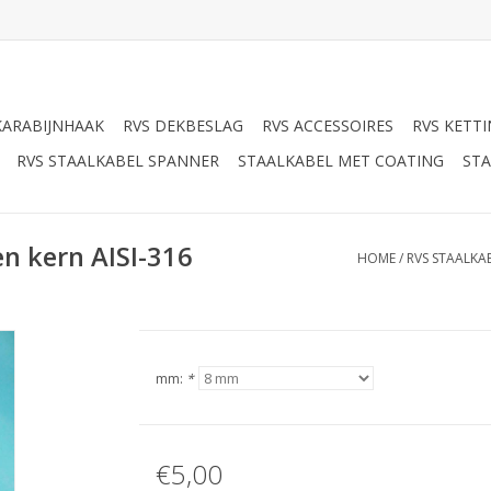
KARABIJNHAAK
RVS DEKBESLAG
RVS ACCESSOIRES
RVS KETT
RVS STAALKABEL SPANNER
STAALKABEL MET COATING
STA
en kern AISI-316
HOME
/
RVS STAALKAB
mm:
*
€5,00