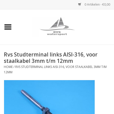
0 Artikelen - €0,00
Home
Rvs Karabijnhaak
Rvs Studterminal links AISI-316, voor
Rvs Dekbeslag
staalkabel 3mm t/m 12mm
HOME
/
RVS STUDTERMINAL LINKS AISI-316, VOOR STAALKABEL 3MM T/M
Rvs Accessoires
12MM
Rvs Ketting
Handlier
Staalkabel