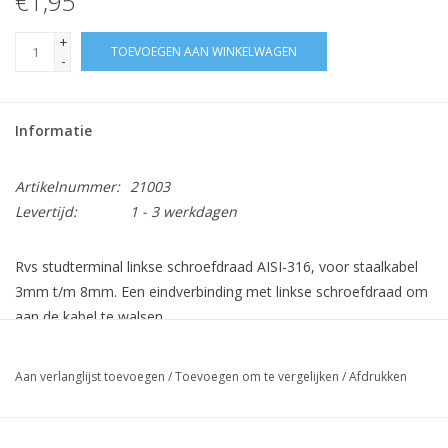
€1,95
+
TOEVOEGEN AAN WINKELWAGEN
-
Informatie
Artikelnummer:
21003
Levertijd:
1 - 3 werkdagen
Rvs studterminal linkse schroefdraad AISI-316, voor staalkabel
3mm t/m 8mm. Een eindverbinding met linkse schroefdraad om
aan de kabel te walsen.
Aan verlanglijst toevoegen
/
Toevoegen om te vergelijken
/
Afdrukken