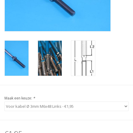
Verstaging
Rvs Sluiting
Rvs Staalkabel spanner
Staalkabel met coating
Staalkabel Klem
Maak een keuze:
*