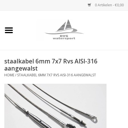
0 Artikelen - €0,00
Home
Rvs Karabijnhaak
staalkabel 6mm 7x7 Rvs AISI-316
Rvs Dekbeslag
aangewalst
HOME
/
STAALKABEL 6MM 7X7 RVS AISI-316 AANGEWALST
Rvs Accessoires
Rvs Ketting
Handlier
Staalkabel