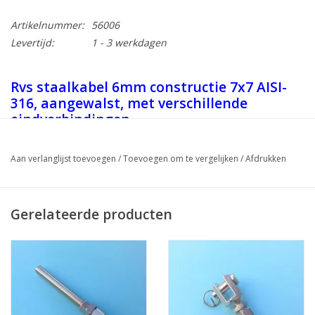
Artikelnummer:
56006
Levertijd:
1 - 3 werkdagen
Rvs staalkabel 6mm constructie 7x7 AISI-
316, aangewalst, met verschillende
eindverbindingen
mogelijk:gaffelterminal,oogterminal,draadt
draadterminal/stud/spanner/gaffel.
Aan verlanglijst toevoegen
/
Toevoegen om te vergelijken
/
Afdrukken
Afwijkende lengten:
Op aanvraag
Het dikste gedeelte van de
Gerelateerde producten
terminal M10 is 13,5mm en M12
is 17mm i.v.m doorgang scepter/baluster
Breeksterkte:
Maximale breekkracht 2050 kg