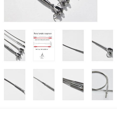
Verstaging
Rvs Sluiting
Rvs Staalkabel spanner
Staalkabel met coating
Staalkabel Klem