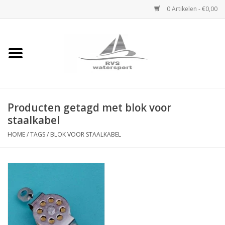
0 Artikelen - €0,00
Home
Rvs Karabijnhaak
Producten getagd met blok voor
Rvs Dekbeslag
staalkabel
Rvs Accessoires
HOME
/
TAGS
/
BLOK VOOR STAALKABEL
Rvs Ketting
Handlier
Staalkabel