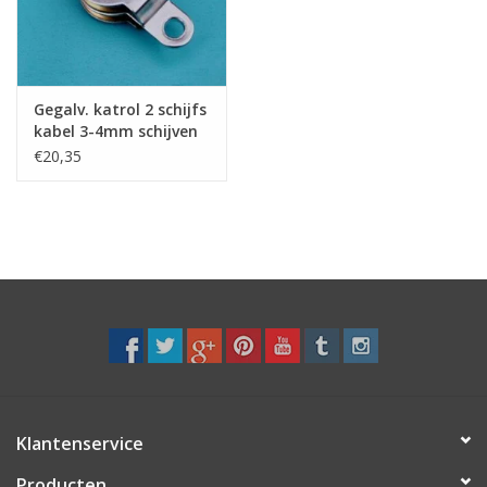
Verstaging
Rvs Sluiting
Gegalv. katrol 2 schijfs
kabel 3-4mm schijven
messing gelagerd
€20,35
Rvs Staalkabel spanner
Staalkabel met coating
Staalkabel Klem
Klantenservice
Producten