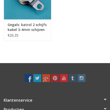
Verstaging
Rvs Sluiting
Gegalv. katrol 2 schijfs
kabel 3-4mm schijven
messing gelagerd
€20,35
Rvs Staalkabel spanner
Staalkabel met coating
Staalkabel Klem
Klantenservice
Producten