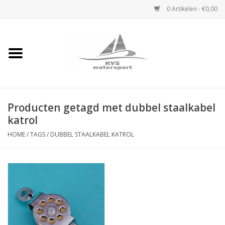
0 Artikelen - €0,00
Home
Rvs Karabijnhaak
Producten getagd met dubbel staalkabel
Rvs Dekbeslag
katrol
Rvs Accessoires
HOME
/
TAGS
/
DUBBEL STAALKABEL KATROL
Rvs Ketting
Handlier
Staalkabel