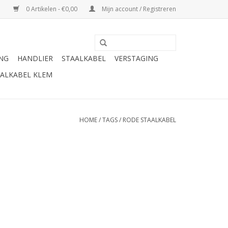
0 Artikelen - €0,00
Mijn account / Registreren
ING
HANDLIER
STAALKABEL
VERSTAGING
ALKABEL KLEM
HOME
/
TAGS
/
RODE STAALKABEL