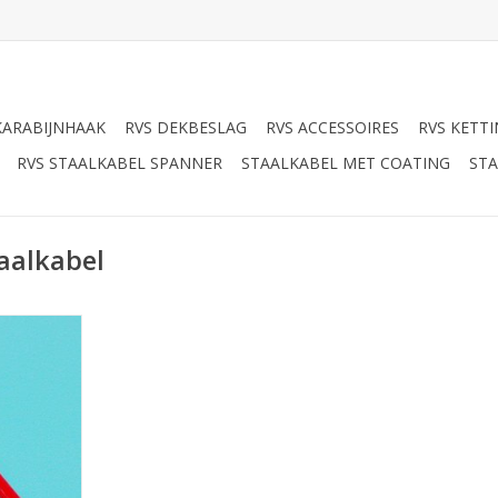
KARABIJNHAAK
RVS DEKBESLAG
RVS ACCESSOIRES
RVS KETT
RVS STAALKABEL SPANNER
STAALKABEL MET COATING
STA
aalkabel
ood PVC
,Noodstop
fzettingen,
r 2x3mm en
aalkabel.
NKELWAGEN