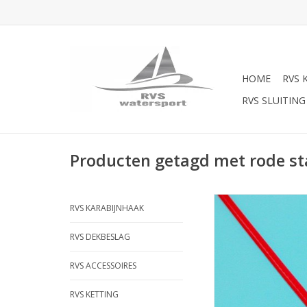
HOME
RVS 
RVS SLUITING
Producten getagd met rode st
Verzinkte kabel r
RVS KARABIJNHAAK
omspoten 6x7+1 pp
kabel, geschikt voor a
RVS DEKBESLAG
afzetdraad,diamete
3x5mm,omspoten st
RVS ACCESSOIRES
TOEVOEGEN AAN WI
RVS KETTING