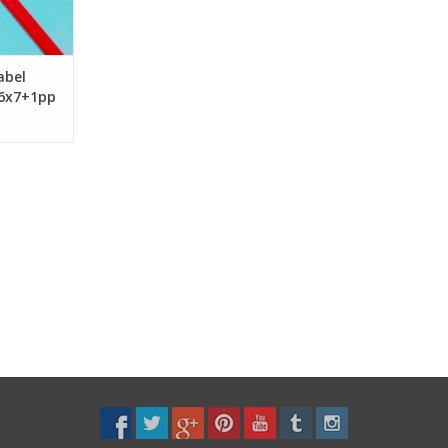
abel
 6x7+1pp