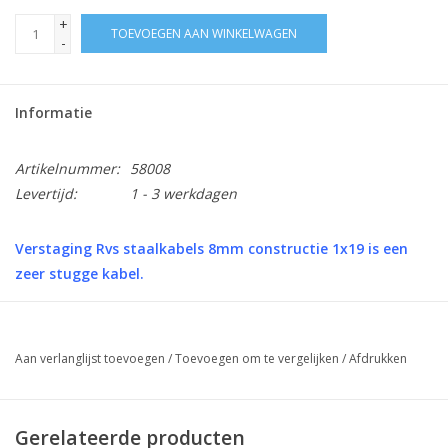
+
TOEVOEGEN AAN WINKELWAGEN
-
Informatie
Artikelnummer:
58008
Levertijd:
1 - 3 werkdagen
Verstaging Rvs staalkabels 8mm constructie 1x19 is een
zeer stugge kabel.
Mogelijk met verschillende eindverbinding: studterminal, gaffel,
oog of stud/spanner/ gaffel.
Aan verlanglijst toevoegen
/
Toevoegen om te vergelijken
/
Afdrukken
Op alle gewenste lengtes te maken.
Afwijkende lengten: op aanvraag per mail:
info@rvswatersport.nl
Gerelateerde producten
Het dikste gedeelte van de terminal M12 is 17mm en M16 is