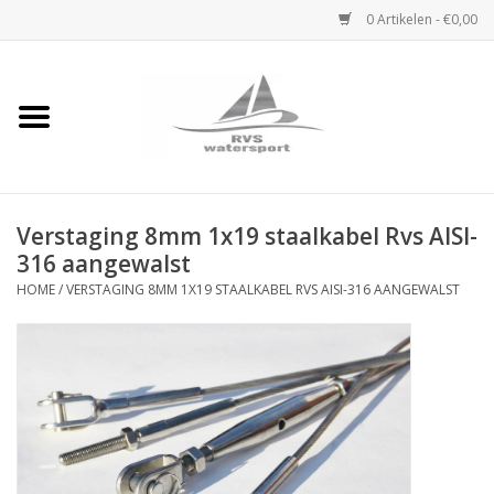
0 Artikelen - €0,00
Home
Rvs Karabijnhaak
Verstaging 8mm 1x19 staalkabel Rvs AISI-
Rvs Dekbeslag
316 aangewalst
HOME
/
VERSTAGING 8MM 1X19 STAALKABEL RVS AISI-316 AANGEWALST
Rvs Accessoires
Rvs Ketting
Handlier
Staalkabel