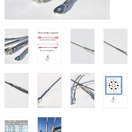
Verstaging
Rvs Sluiting
Rvs Staalkabel spanner
Staalkabel met coating
Staalkabel Klem