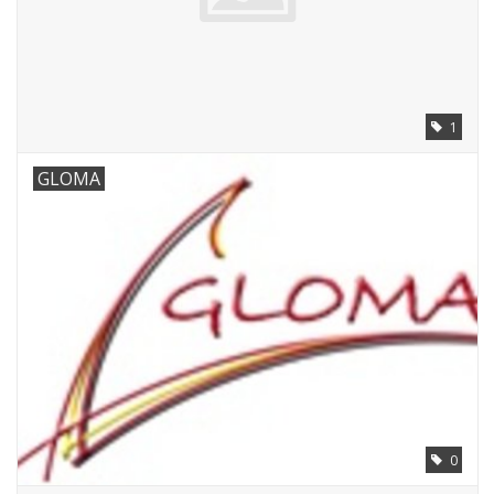
Verstaging
Rvs Sluiting
1
Rvs Staalkabel spanner
GLOMA
Staalkabel met coating
Staalkabel Klem
0