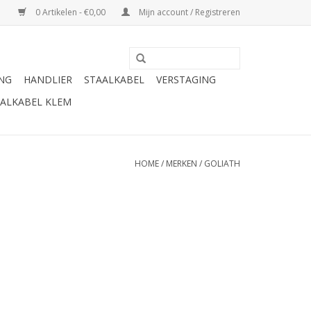
0 Artikelen - €0,00
Mijn account / Registreren
ING
HANDLIER
STAALKABEL
VERSTAGING
ALKABEL KLEM
HOME
/
MERKEN
/
GOLIATH