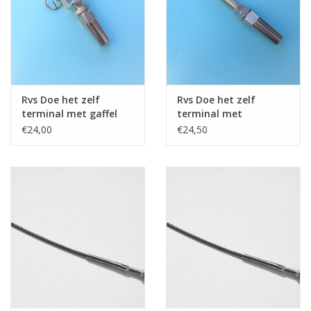
Rvs Doe het zelf
Rvs Doe het zelf
terminal met gaffel
terminal met
AISI-316
schroefdraad AISI-316
€24,00
€24,50