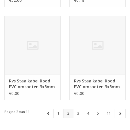
€52,00
€0,18
Rvs Staalkabel Rood
Rvs Staalkabel Rood
PVC omspoten 3x5mm
PVC omspoten 3x5mm
7x7, 1000 mtr.
7x7, 250 mtr.
€0,00
€0,00
Pagina 2 van 11
1
2
3
4
5
11