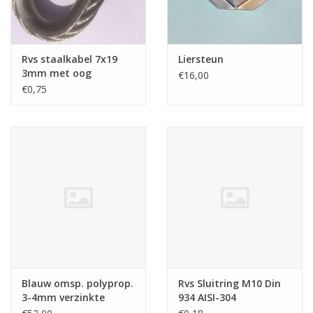
Rvs staalkabel 7x19
Liersteun
3mm met oog
€16,00
geklemd
€0,75
Blauw omsp. polyprop.
Rvs Sluitring M10 Din
3-4mm verzinkte
934 AISI-304
staalkabel 7x7 100mtr