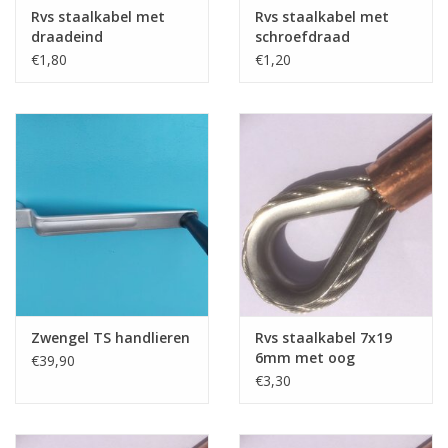
Rvs staalkabel met
Rvs staalkabel met
draadeind
schroefdraad
€1,80
€1,20
Zwengel TS handlieren
Rvs staalkabel 7x19
6mm met oog
€39,90
geklemd
€3,30