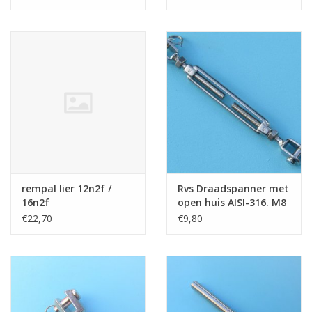
rempal lier 12n2f /
Rvs Draadspanner met
16n2f
open huis AISI-316. M8
€22,70
€9,80