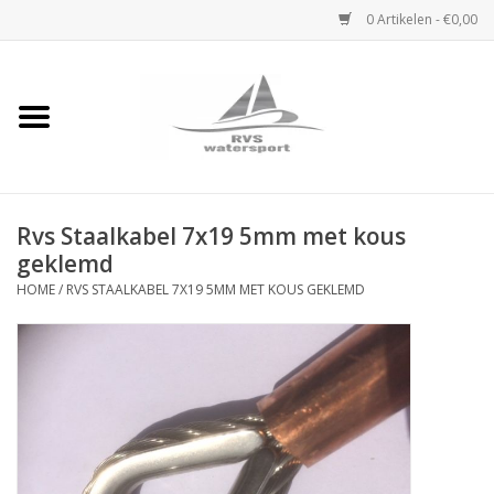
0 Artikelen - €0,00
Home
Rvs Karabijnhaak
Rvs Staalkabel 7x19 5mm met kous
Rvs Dekbeslag
geklemd
HOME
/
RVS STAALKABEL 7X19 5MM MET KOUS GEKLEMD
Rvs Accessoires
Rvs Ketting
Handlier
Staalkabel