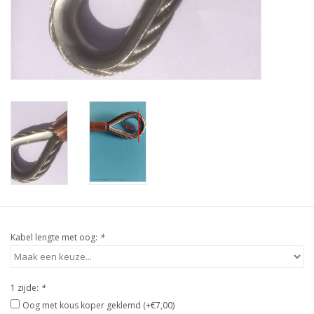
Verstaging
Rvs Sluiting
Rvs Staalkabel spanner
Staalkabel met coating
Staalkabel Klem
Kabel lengte met oog:
*
1 zijde:
*
Oog met kous koper geklemd (+€7,00)