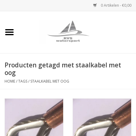
0 Artikelen - €0,00
Home
Rvs Karabijnhaak
Producten getagd met staalkabel met
Rvs Dekbeslag
oog
Rvs Accessoires
HOME
/
TAGS
/
STAALKABEL MET OOG
Rvs Ketting
Handlier
Staalkabel