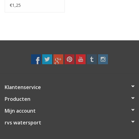
geklemd
€1,25
Klantenservice
Producten
Mijn account
rvs watersport