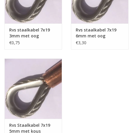
Verstaging
Rvs Sluiting
Rvs staalkabel 7x19
Rvs staalkabel 7x19
3mm met oog
6mm met oog
geklemd
geklemd
€0,75
€3,30
Rvs Staalkabel spanner
Staalkabel met coating
Staalkabel Klem
Rvs Staalkabel 7x19
5mm met kous