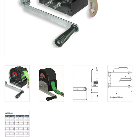
Verstaging
Rvs Sluiting
Rvs Staalkabel spanner
Staalkabel met coating
Staalkabel Klem