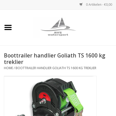
0 Artikelen - €0,00
Home
Rvs Karabijnhaak
Boottrailer handlier Goliath TS 1600 kg
Rvs Dekbeslag
treklier
HOME
/
BOOTTRAILER HANDLIER GOLIATH TS 1600 KG TREKLIER
Rvs Accessoires
Rvs Ketting
Handlier
Staalkabel