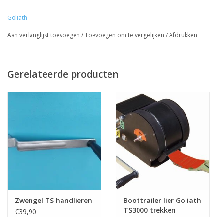
niet zomaar los kan schieten.
Goliath
Opdraaien kan op twee snelheden.
Aan verlanglijst toevoegen
/
Toevoegen om te vergelijken
/
Afdrukken
Treklier = 1600 kg veilig trekken, niet geschikt om mee te hijsen!
Boottrailer handlier Goliath TS1600 is een
veilige lier van Europees fabrikaat
Gerelateerde producten
Levering is incl. zwengel.
Zwengel TS handlieren
Boottrailer lier Goliath
TS3000 trekken
€39,90