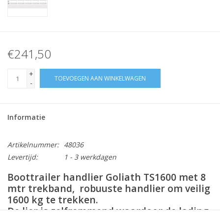
€241,50
+
TOEVOEGEN AAN WINKELWAGEN
-
Informatie
Artikelnummer:
48036
Levertijd:
1 - 3 werkdagen
Boottrailer handlier Goliath TS1600 met 8
mtr trekband, robuuste handlier om veilig
1600 kg te trekken.
De lier is zelfremmend waardoor de lading