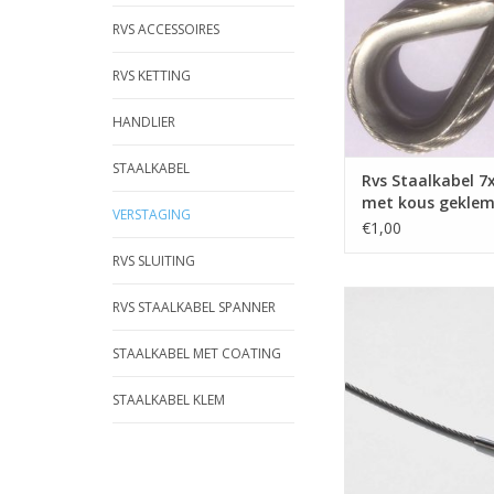
RVS ACCESSOIRES
RVS KETTING
HANDLIER
STAALKABEL
Rvs Staalkabel 
met kous gekle
VERSTAGING
€1,00
RVS SLUITING
Staalkabel met draad
RVS STAALKABEL SPANNER
beide kanten moge
draadterminal wor
STAALKABEL MET COATING
soepele staalkabel 7x
Zeer geschikt voor 
STAALKABEL KLEM
toepassingen zoals
machine-bo
TOEVOEGEN AAN WI