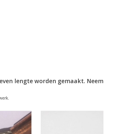
ngeven lengte worden gemaakt. Neem
werk.
met oog, 7x19
Staalkabel met schroefdraad
 met oog koper
M6,aan beide kanten mogelijk.
 maat gemaakt
De draadterminal wordt op de
soepele staalkabel 7x19 gewalst.