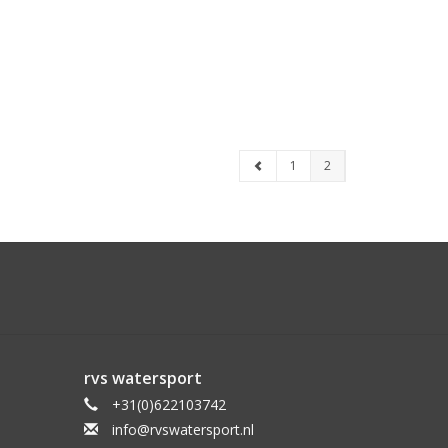
1
2
rvs watersport
+31(0)622103742
info@rvswatersport.nl