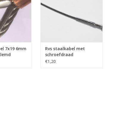
N WINKELWAGEN
Zeer geschikt voor technische
toepassingen zoals voor de
machine-bouw
TOEVOEGEN AAN WINKELWAGEN
bel 7x19 6mm
Rvs staalkabel met
klemd
schroefdraad
€1,20