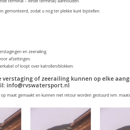
einde terminal – einde terminal) aanhouden.
 gemonteerd, zodat u nog ter plekke kunt bijstellen.
erstagingen en zeerailing.
voor afzettingen.
ierkabel of loopt over katrollen/blokken.
De verstaging of zeerailing kunnen op elke aa
il:
info@rvswatersport.nl
al op maat gemaakt en kunnen niet retour worden gestuurd ivm. maat
9 4mm met
Staalkabel met oog, 5mm rvs
staalkabel 
md
staalkabel 7x19, met kous koper
diameter 6mm
geklemd.
geklemd, op
NKELWAGEN