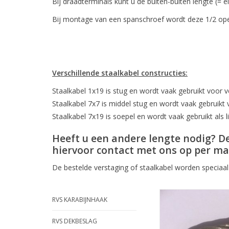
Bij draadterminals kunt u de buiten-buiten lengte (= 
Bij montage van een spanschroef wordt deze 1/2 open
Verschillende staalkabel constructies:
Staalkabel 1x19 is stug en wordt vaak gebruikt voor v
Staalkabel 7x7 is middel stug en wordt vaak gebruikt 
Staalkabel 7x19 is soepel en wordt vaak gebruikt als l
Heeft u een andere lengte nodig? 
hiervoor contact met ons op per ma
De bestelde verstaging of staalkabel worden specia
Rvs Staalkabel 7x1
RVS KARABIJNHAAK
kous gekle
TOEVOEGEN AAN WI
RVS DEKBESLAG