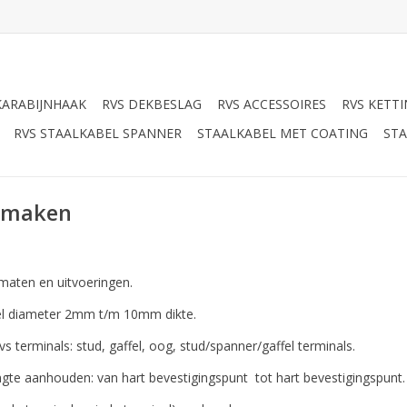
KARABIJNHAAK
RVS DEKBESLAG
RVS ACCESSOIRES
RVS KETT
RVS STAALKABEL SPANNER
STAALKABEL MET COATING
STA
n maken
maten en uitvoeringen.
bel diameter 2mm t/m 10mm dikte.
terminals: stud, gaffel, oog, stud/spanner/gaffel terminals.
gte aanhouden: van hart bevestigingspunt tot hart bevestigingspunt