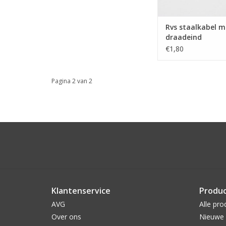
Rvs staalkabel m
draadeind
€1,80
Pagina 2 van 2
Klantenservice
Produ
AVG
Alle pro
Over ons
Nieuwe 