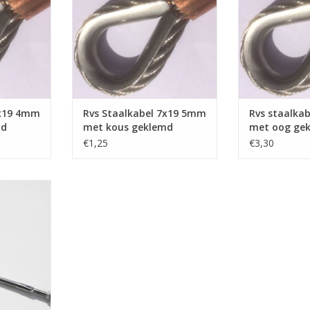
TOEVOEGEN AAN WINKELWAGEN
TOEVOEGEN AA
7x19 4mm
Rvs Staalkabel 7x19 5mm
Rvs staalka
md
met kous geklemd
met oog ge
€1,25
€3,30
eind M6,aan
lijk. De
dt op de
19 gewalst.
technische
 voor de
uw
NKELWAGEN