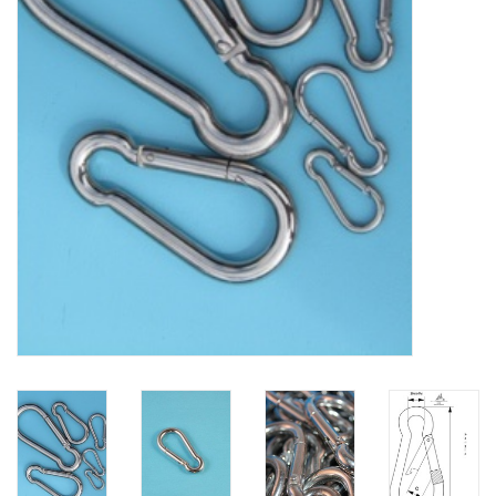
Verstaging
Rvs Sluiting
Rvs Staalkabel spanner
Staalkabel met coating
Staalkabel Klem