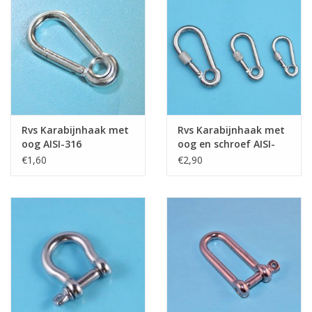
7mm
70mm
8mm
8mm
80mm
9mm
9mm
90mm
10mm
10mm
100mm
11mm
11mm
120mm
16mm
12mm
140mm
19mm
Rvs Karabijnhaak met
Rvs Karabijnhaak met
oog AISI-316
oog en schroef AISI-
13mm
160mm
25mm
316
€1,60
€2,90
Rvs karabijnhaak is niet geschikt voor
hijsdoeleinden, omdat deze niet
gecertificeerd is.