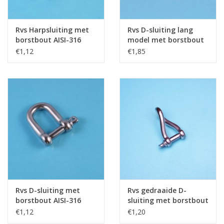
Rvs Harpsluiting met
Rvs D-sluiting lang
borstbout AISI-316
model met borstbout
AISI-316
€1,12
€1,85
Rvs D-sluiting met
Rvs gedraaide D-
borstbout AISI-316
sluiting met borstbout
AISI-316
€1,12
€1,20