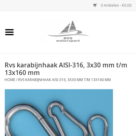
0 Artikelen - €0,00
Home
Rvs Karabijnhaak
Rvs karabijnhaak AISI-316, 3x30 mm t/m
Rvs Dekbeslag
13x160 mm
HOME
/
RVS KARABIJNHAAK AISI-316, 3X30 MM T/M 13X160 MM
Rvs Accessoires
Rvs Ketting
Handlier
Staalkabel