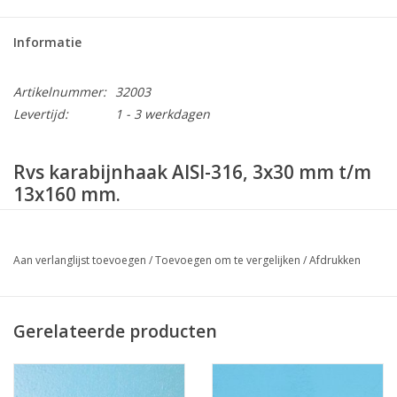
Informatie
Artikelnummer:
32003
Levertijd:
1 - 3 werkdagen
Rvs karabijnhaak AISI-316, 3x30 mm t/m
13x160 mm.
Diameter
Lengte
Opening
Aan verlanglijst toevoegen
/
Toevoegen om te vergelijken
/
Afdrukken
3mm
30mm
5mm
4mm
40mm
7mm
Gerelateerde producten
5mm
50mm
7mm
6mm
60mm
8mm