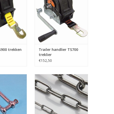
eilig 900 kg te
handlier om veilig 700 kg te
kken.
trekken.
 op 1 snelheid.
Opwikkelen kan op 1 snelheid.
tof kap en is van
De lier is zelfremmend waardoor
 fabrikaat
de lading niet zomaar los kan
schieten. Levering is incl. zwengel
N WINKELWAGEN
TOEVOEGEN AAN WINKELWAGEN
TS900 trekken
Trailer handlier TS700
treklier
€152,50
 lang model met
Rvs ketting Langschalming DIN
-316, diameter 4
763, AISI-316, 2mm t/m 13mm,
m 12 mm
per meter.
N WINKELWAGEN
TOEVOEGEN AAN WINKELWAGEN