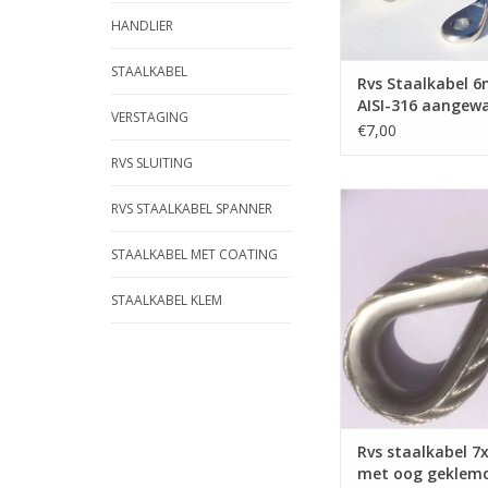
HANDLIER
STAALKABEL
Rvs Staalkabel 
AISI-316 aangewa
VERSTAGING
€7,00
RVS SLUITING
Lengte gemeten: bi
RVS STAALKABEL SPANNER
Kous-Binnenkant
Heeft een andere len
STAALKABEL MET COATING
kunt u deze bestellen 
info@rvswatersp
STAALKABEL KLEM
TOEVOEGEN AAN WI
Rvs staalkabel 
met oog geklem