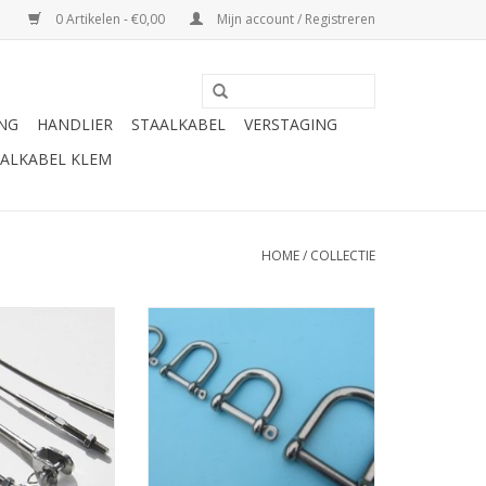
0 Artikelen - €0,00
Mijn account / Registreren
ING
HANDLIER
STAALKABEL
VERSTAGING
ALKABEL KLEM
HOME
/
COLLECTIE
4mm 7x7 AISI-316,
Rvs D-sluiting breed model met
t verschillende
borstbout AISI-316, diameter 5
bindingen
mm t/m 10 mm
erminal,oogterminal,draadterminal,
TOEVOEGEN AAN WINKELWAGEN
tud/spanner/gaffel
N WINKELWAGEN