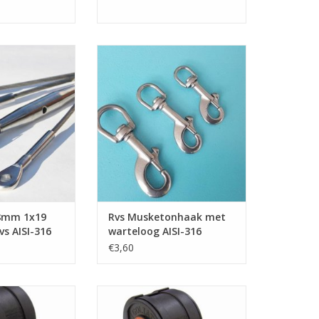
1x19 Rvs AISI-316
Rvs musketonhaak met
angewalst, met
warteloog AISI-316, in 3
eindverbindingen
afmetingen: Lengte 64mm ,
ffelterminal,
80mm , 90mm.
draadterminal,
TOEVOEGEN AAN WINKELWAGEN
tud/spanner/gaffel
N WINKELWAGEN
 8mm 1x19
Rvs Musketonhaak met
vs AISI-316
warteloog AISI-316
€3,60
iath TS900 met 8
Trailer handlier Goliath TS700
and, robuuste
met 6 mtr trekband, robuuste