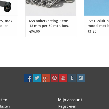
PS, max.
Rvs ankerketting 2 t/m
Rvs D-sluiti
dlier
13 mm per 50 mtr. bos,
model met 
Kortschalmig DIN 766
AISI-316
€96,00
€1,85
cten
Mijn account
ducten
Registreren