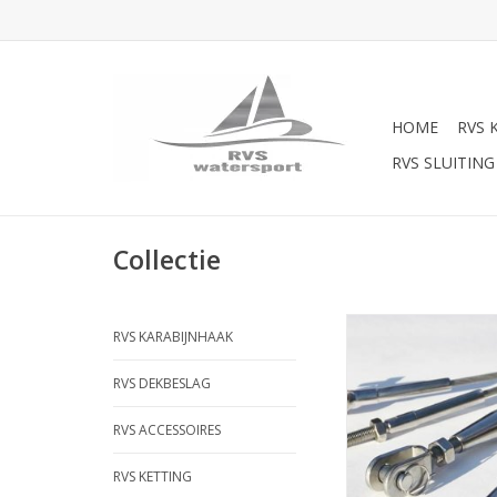
HOME
RVS 
RVS SLUITING
Collectie
Rvs staalkabel 6mm 
RVS KARABIJNHAAK
316, aangewalst
verschillende eindve
RVS DEKBESLAG
mogelijk:gaffeltermin
draadterminal/stud/sp
RVS ACCESSOIRES
Staalkabel op maat l
Staalkabel 
RVS KETTING
TOEVOEGEN AAN WI