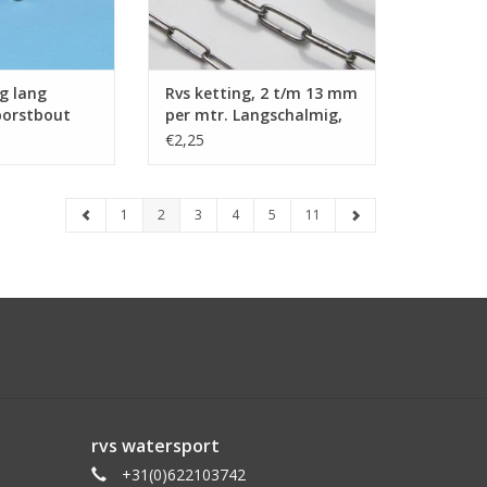
ng lang
Rvs ketting, 2 t/m 13 mm
borstbout
per mtr. Langschalmig,
AISI-316
€2,25
1
2
3
4
5
11
rvs watersport
+31(0)622103742