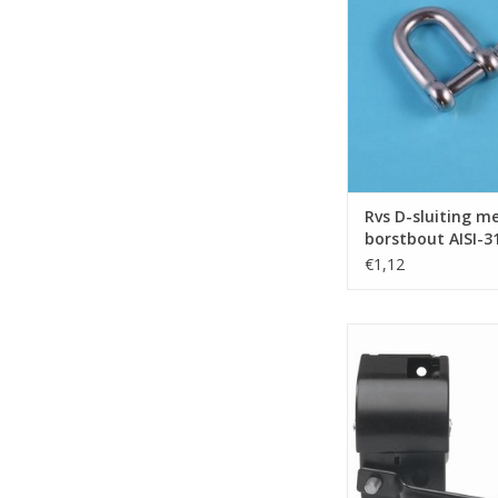
TOEVOEGEN AAN WI
Rvs D-sluiting m
borstbout AISI-3
€1,12
Goliath handlier me
CS-100-PS max. hijs 1
band, handlier kleur z
zwengel.
TOEVOEGEN AAN WI