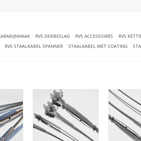
KARABIJNHAAK
RVS DEKBESLAG
RVS ACCESSOIRES
RVS KETT
RVS STAALKABEL SPANNER
STAALKABEL MET COATING
STA
1x19 AISI-
Rvs staalkabel 8mm 7x19 AISI-
Rvs staalkabel 
, met
316, aangewalst, met
aangewalst, me
rbindingen
verschillende eindverbindingen
eindver
al,oogterminal,draadterminal,
mogelijk:gaffelterminal,oogterminal,draadterminal,
mogelijk:gaffelt
anner/gaffel,
draadterminal/stud/spanner/gaffel,
draadterminal/s
aten maken,
Staalkabel op maat,zeerailing
TOEVOEGEN AA
6mm
TOEVOEGEN AAN WINKELWAGEN
NKELWAGEN