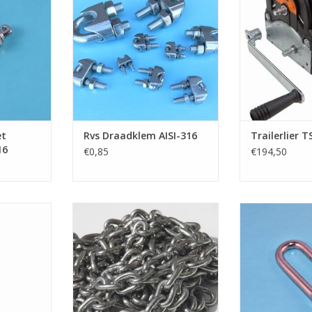
draadklemmen per lus kunt u
handlier om v
NKELWAGEN
makkelijk en veilig een staalkabel
tre
vast zetten. De draadklem is van
Opdraaien kan
Rvs AISI-316
Heeft een kunsts
Europees
TOEVOEGEN AAN WINKELWAGEN
TOEVOEGEN AA
et
Rvs Draadklem AISI-316
Trailerlier 
16
€0,85
€194,50
t wormwiel
Rvs ketting kortschalmig volgens
Rvs D-sluiting
00 kg, voor
DIN 766, AISI-316, diameter 2 t/m
borstbout AISI
wart. Vaste
13 mm. Op bos van 50 meter. de
mm t/
rvs ketting is geschikt als
TOEVOEGEN AA
ankerketting
NKELWAGEN
TOEVOEGEN AAN WINKELWAGEN