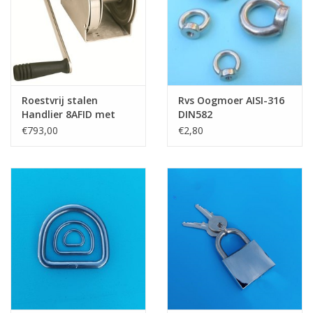
Roestvrij stalen
Rvs Oogmoer AISI-316
Handlier 8AFID met
DIN582
kap 270 kg hijsen
€793,00
€2,80