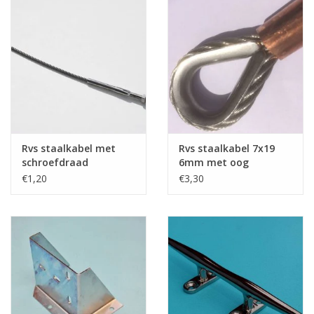
Rvs staalkabel met
Rvs staalkabel 7x19
schroefdraad
6mm met oog
geklemd
€1,20
€3,30