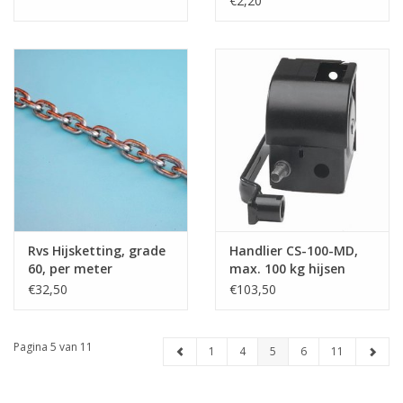
€2,20
Rvs Hijsketting, grade
Handlier CS-100-MD,
60, per meter
max. 100 kg hijsen
€32,50
€103,50
Pagina 5 van 11
1
4
5
6
11