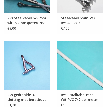
Verstaging
Rvs Staalkabel 6x9 mm
Staalkabel 6mm 7x7
wit PVC omspoten 7x7
Rvs AISI-316
Rvs Sluiting
aangewalst
aangewalst
€9,00
€7,00
Rvs Staalkabel spanner
Staalkabel met coating
Staalkabel Klem
Rvs gedraaide D-
Rvs Staalkabel met
sluiting met borstbout
Wit PVC 7x7 per meter
AISI-316
€1,20
€1,50