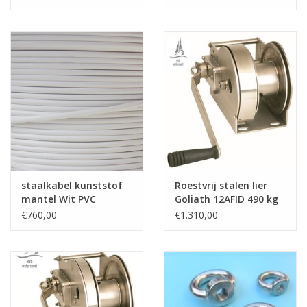
staalkabel kunststof
Roestvrij stalen lier
mantel Wit PVC
Goliath 12AFID 490 kg
omspoten 7x7 1000
hijsen max,
€760,00
€1.310,00
mtr. haspel
zelfremmend